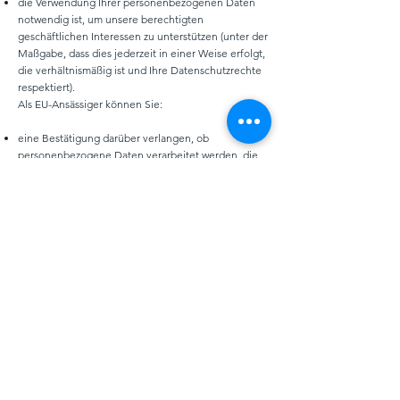
die Verwendung Ihrer personenbezogenen Daten
notwendig ist, um unsere berechtigten
geschäftlichen Interessen zu unterstützen (unter der
Maßgabe, dass dies jederzeit in einer Weise erfolgt,
die verhältnismäßig ist und Ihre Datenschutzrechte
respektiert).
Als EU-Ansässiger können Sie:
eine Bestätigung darüber verlangen, ob
personenbezogene Daten verarbeitet werden, die
Sie betreffen, oder nicht, und Zugriff auf Ihre
gespeicherten personenbezogenen Daten sowie
auf bestimmte Zusatzinformationen anfordern;
den Erhalt von personenbezogenen Daten, die Sie
uns bereitgestellt haben, in einem strukturierten,
gängigen und maschinenlesbaren Format
verlangen;
die Berichtigung lhrer personenbezogenen Daten
verlangen, die bei uns gespeichert sind;
die Löschung Ihrer personenbezogenen Daten
verlangen;
der Verarbeitung Ihrer personenbezogenen Daten
durch uns widersprechen;
die Einschränkung der Verarbeitung Ihrer