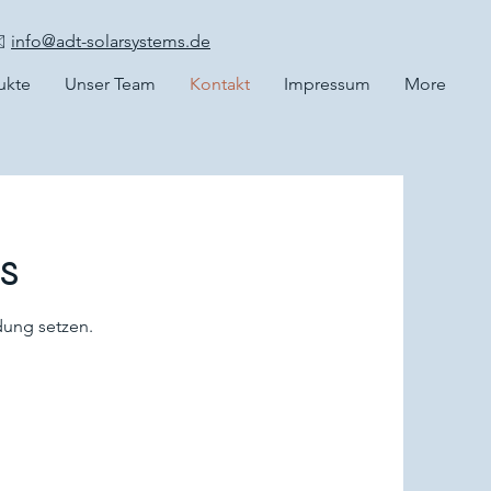
️
info@adt-solarsystems.de
ukte
Unser Team
Kontakt
Impressum
More
s
dung setzen.